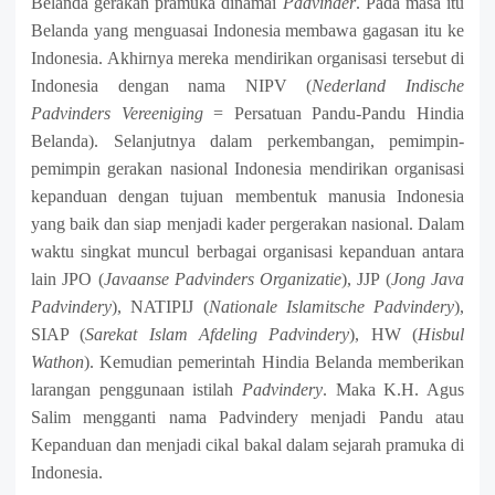
B
elanda gerakan pramuka dinamai
Padvinder
.
Pada masa itu
Belanda yang menguasai Indonesia membawa gagasan itu ke
Indonesia. Akhirnya mereka mendirikan organisasi tersebut di
Indonesia dengan nama NIPV (
Nederland Indische
Padvinders Vereeniging
= Persatuan Pandu-Pandu Hindia
Belanda).
Selanjutnya dalam perkembangan, pemimpin-
pemimpin gerakan nasional Indonesia mendirikan organisasi
kepanduan dengan tujuan membentuk manusia Indonesia
yang baik dan siap menjadi kader pergerakan nasional.
Dalam
waktu singkat muncul berbagai organisasi kepanduan antara
lain JPO (
Javaanse Padvinders Organizatie
), JJP (
Jong Java
Padvindery
), NATIPIJ (
Nationale Islamitsche Padvindery
),
SIAP (
Sarekat Islam Afdeling Padvindery
), HW (
Hisbul
Wathon
).
Kemudian pemerintah Hindia Belanda memberikan
larangan penggunaan istilah
Padvindery
. Maka K.H. Agus
Salim mengganti nama Padvindery menjadi Pandu atau
Kepanduan dan menjadi cikal bakal dalam sejarah pramuka di
Indonesia.