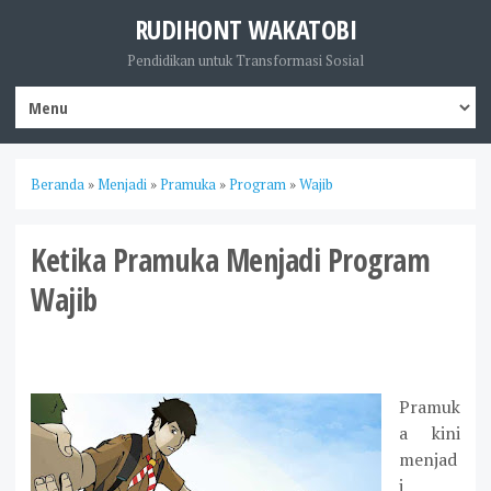
RUDIHONT WAKATOBI
Pendidikan untuk Transformasi Sosial
Beranda
»
Menjadi
»
Pramuka
»
Program
»
Wajib
Ketika Pramuka Menjadi Program
Wajib
Pramuk
a kini
menjad
i