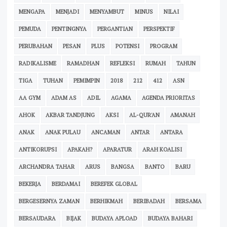
MENGAPA
MENJADI
MENYAMBUT
MINUS
NILAI
PEMUDA
PENTINGNYA
PERGANTIAN
PERSPEKTIF
PERUBAHAN
PESAN
PLUS
POTENSI
PROGRAM
RADIKALISME
RAMADHAN
REFLEKSI
RUMAH
TAHUN
TIGA
TUHAN
PEMIMPIN
2018
212
412
ASN
AA GYM
ADAM AS
ADIL
AGAMA
AGENDA PRIORITAS
AHOK
AKBAR TANDJUNG
AKSI
AL-QUR'AN
AMANAH
ANAK
ANAK PULAU
ANCAMAN
ANTAR
ANTARA
ANTIKORUPSI
APAKAH?
APARATUR
ARAH KOALISI
ARCHANDRA TAHAR
ARUS
BANGSA
BANTO
BARU
BEKERJA
BERDAMAI
BEREFEK GLOBAL
BERGESERNYA ZAMAN
BERHIKMAH
BERIBADAH
BERSAMA
BERSAUDARA
BIJAK
BUDAYA APLOAD
BUDAYA BAHARI