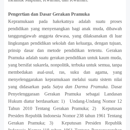
P
engertian
dan
D
asar
G
erakan
P
ramuka
Kepramukaan pada hakekatnya adalah suatu proses
pendidikan yang menyenangkan bagi anak muda, dibawah
tanggungjawab anggota dewasa, yang dilaksanakan di luar
lingkungan pendidikan sekolah dan keluarga, dengan tujuan,
prinsip dasar dan metode pendidikan tertentu.
Gerakan
Pramuka adalah suatu gerakan pendidikan untuk kaum muda,
yang bersifat sukarela, nonpolitik, terbuka untuk semua, tanpa
membedakan asal-usul, ras, suku dan agama, yang
menyelenggarakan kepramukaan melalui suatu sistem nilai
yang didasarkan pada
Satya dan Darma Pramuka.
Dasar
Penyelenggaraan Gerakan Pramuka sebagai Landasan
Hukum diatur berdasarkan:
1) Undang-Undang Nomor 12
Tahun 2010 Tentang Gerakan Pramuka
;
2) Keputusan
Presiden Republik Indonesia Nomor 238 tahun 1961 Tentang
Gerakan Pramuka
;
3) Keputusan Presiden Republik