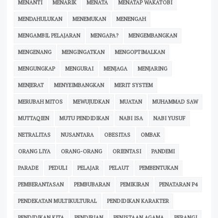
MENANTI
MENARIK
MENATA
MENATAP WAKATOBI
MENDAHULUKAN
MENEMUKAN
MENENGAH
MENGAMBIL PELAJARAN
MENGAPA?
MENGEMBANGKAN
MENGENANG
MENGINGATKAN
MENGOPTIMALKAN
MENGUNGKAP
MENGURAI
MENJAGA
MENJARING
MENJERAT
MENYEIMBANGKAN
MERIT SYSTEM
MERUBAH MITOS
MEWUJUDKAN
MUATAN
MUHAMMAD SAW
MUTTAQIEN
MUTU PENDIDIKAN
NABI ISA
NABI YUSUF
NETRALITAS
NUSANTARA
OBESITAS
OMBAK
ORANG LIYA
ORANG-ORANG
ORIENTASI
PANDEMI
PARADE
PEDULI
PELAJAR
PELAUT
PEMBENTUKAN
PEMBERANTASAN
PEMBUBARAN
PEMIKIRAN
PENATARAN P4
PENDEKATAN MULTIKULTURAL
PENDIDIKAN KARAKTER
PENDIDIKAN KITA
PENDIRIAN
PENISTAAN AGAMA
PERANGI