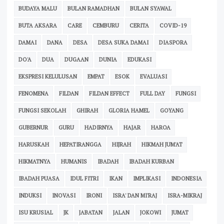
BUDAYA MALU
BULAN RAMADHAN
BULAN SYAWAL
BUTA AKSARA
CARE
CEMBURU
CERITA
COVID-19
DAMAI
DANA
DESA
DESA SUKA DAMAI
DIASPORA
DO'A
DUA
DUGAAN
DUNIA
EDUKASI
EKSPRESI KELULUSAN
EMPAT
ESOK
EVALUASI
FENOMENA
FILDAN
FILDAN EFFECT
FULL DAY
FUNGSI
FUNGSI SEKOLAH
GHIRAH
GLORIA HAMEL
GOYANG
GUBERNUR
GURU
HADIRNYA
HAJAR
HAROA
HARUSKAH
HEPATIRANGGA
HIJRAH
HIKMAH JUM'AT
HIKMATNYA
HUMANIS
IBADAH
IBADAH KURBAN
IBADAH PUASA
IDUL FITRI
IKAN
IMPLIKASI
INDONESIA
INDUKSI
INOVASI
IRONI
ISRA' DAN MI'RAJ
ISRA-MIKRAJ
ISU KRUSIAL
JK
JABATAN
JALAN
JOKOWI
JUMAT