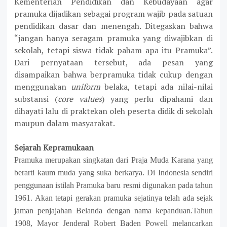
Kementerian Pendidikan
dan Kebudayaan
agar
pramuka
dijadikan
sebagai program wajib pada satuan
pendidikan dasar dan menengah.
Ditegaskan bahwa
“jangan hanya seragam pramuka yang diwajibkan di
sekolah, tetapi siswa tidak paham apa itu Pramuka”.
Dari pernyataan tersebut, ada pesan yang
disampaikan bahwa berpramuka tidak cukup dengan
menggunakan
uniform
belaka, tetapi ada nilai-nilai
substansi (
core values
) yang perlu dipahami dan
dihayati lalu di praktekan oleh peserta didik di sekolah
maupun dalam masyarakat.
S
ejarah Kepramukaan
Pramuka merupakan singkatan dari Praja Muda Karana yang
berarti kaum muda yang suka berkarya.
Di Indonesia sendiri
penggunaan istilah
Pramuka
baru resmi digunakan pada tahun
1961. Akan tetapi gerakan pramuka sejatinya telah ada sejak
jaman penjajahan Belanda dengan nama kepanduan.Tahun
1908, Mayor Jenderal Robert Baden Powell melancarkan