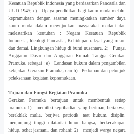
Kesatuan Republik Indonesia yang berdasarkan Pancasila dan
UUD 1945
;
c) Upaya pendidikan bagi kaum muda melalui
kepramukaan dengan sasaran meningkatkan sumber daya
kaum muda dalam mewujudkan masyarakat madani dan
melestarikan keutuhan :
Negara Kesatuan Republik
Indonesia, Ideologi Pancasila, Kehidupan rakyat yang rukun
dan damai, Lingkungan hidup di bumi nusantara.
2) Fungsi
Anggaran Dasar dan Anggaran Rumah Tangga Gerakan
Pramuka, sebagai :
a) Landasan hukum dalam pengambilan
kebijakan Gerakan Pramuka
; dan
b) Pedoman dan petunjuk
pelaksanaan kegiatan kepramukaan.
Tujuan
dan Fungsi
K
egiatan
P
ramuka
Gerakan Pramuka bertujuan untuk membentuk setiap
pramuka:
1) memiliki kepribadian yang beriman, bertakwa,
berakhlak mulia, berjiwa patriotik, taat hukum, disiplin,
menjunjung tinggi nilai-nilai luhur bangsa, berkecakapan
hidup, sehat jasmani, dan rohani;
2) menjadi warga negara