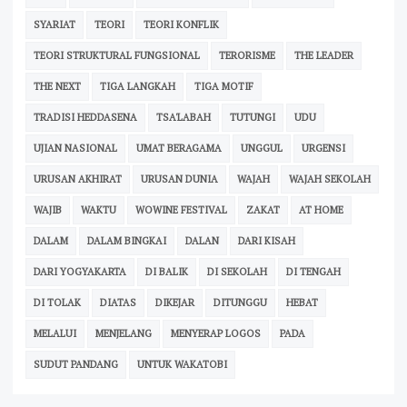
SYARIAT
TEORI
TEORI KONFLIK
TEORI STRUKTURAL FUNGSIONAL
TERORISME
THE LEADER
THE NEXT
TIGA LANGKAH
TIGA MOTIF
TRADISI HEDDASENA
TSA'LABAH
TUTUNGI
UDU
UJIAN NASIONAL
UMAT BERAGAMA
UNGGUL
URGENSI
URUSAN AKHIRAT
URUSAN DUNIA
WAJAH
WAJAH SEKOLAH
WAJIB
WAKTU
WOWINE FESTIVAL
ZAKAT
AT HOME
DALAM
DALAM BINGKAI
DALAN
DARI KISAH
DARI YOGYAKARTA
DI BALIK
DI SEKOLAH
DI TENGAH
DI TOLAK
DIATAS
DIKEJAR
DITUNGGU
HEBAT
MELALUI
MENJELANG
MENYERAP LOGOS
PADA
SUDUT PANDANG
UNTUK WAKATOBI