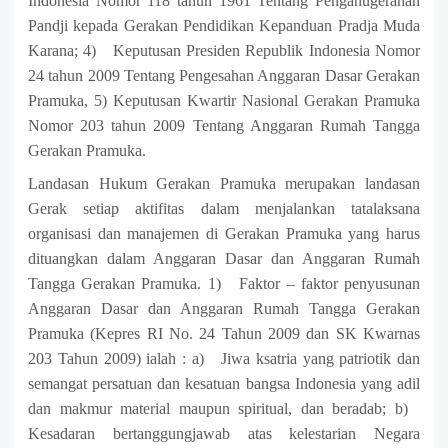
Indonesia Nomor 118 tahun 1961 Tentang Penganugerahan
Pandji kepada Gerakan Pendidikan Kepanduan Pradja Muda
Karana
;
4) Keputusan Presiden Republik Indonesia Nomor
24 tahun 2009 Tentang Pengesahan Anggaran Dasar Gerakan
Pramuka
,
5) Keputusan Kwartir Nasional Gerakan Pramuka
Nomor 203 tahun 2009 Tentang Anggaran Rumah Tangga
Gerakan Pramuka.
Landasan Hukum Gerakan Pramuka merupakan landasan
Gerak setiap aktifitas dalam menjalankan tatalaksana
organisasi dan manajemen di Gerakan Pramuka yang harus
dituangkan dalam Anggaran Dasar dan Anggaran Rumah
Tangga Gerakan Pramuka.
1) Faktor – faktor penyusunan
Anggaran Dasar dan Anggaran Rumah Tangga Gerakan
Pramuka (Kepres RI No. 24 Tahun 2009 dan SK Kwarnas
203 Tahun 2009) ialah :
a) Jiwa ksatria yang patriotik dan
semangat persatuan dan kesatuan bangsa Indonesia yang adil
dan makmur material maupun spiritual, dan beradab
;
b)
Kesadaran bertanggungjawab atas kelestarian Negara