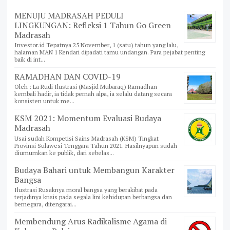
MENUJU MADRASAH PEDULI
LINGKUNGAN: Refleksi 1 Tahun Go Green
Madrasah
Investor.id Tepatnya 25 November, 1 (satu) tahun yang lalu,
halaman MAN 1 Kendari dipadati tamu undangan. Para pejabat penting
baik di int...
RAMADHAN DAN COVID-19
Oleh : La Rudi Ilustrasi (Masjid Mubaraq) Ramadhan
kembali hadir, ia tidak pernah alpa, ia selalu datang secara
konsisten untuk me...
KSM 2021: Momentum Evaluasi Budaya
Madrasah
Usai sudah Kompetisi Sains Madrasah (KSM) Tingkat
Provinsi Sulawesi Tenggara Tahun 2021. Hasilnyapun sudah
diumumkan ke publik, dari sebelas...
Budaya Bahari untuk Membangun Karakter
Bangsa
Ilustrasi Rusaknya moral bangsa yang berakibat pada
terjadinya krisis pada segala lini kehidupan berbangsa dan
bernegara, ditengarai...
Membendung Arus Radikalisme Agama di