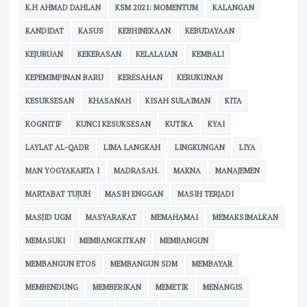
K.H AHMAD DAHLAN
KSM 2021: MOMENTUM
KALANGAN
KANDIDAT
KASUS
KEBHINEKAAN
KEBUDAYAAN
KEJURUAN
KEKERASAN
KELALAIAN
KEMBALI
KEPEMIMPINAN BARU
KERESAHAN
KERUKUNAN
KESUKSESAN
KHASANAH
KISAH SULAIMAN
KITA
KOGNITIF
KUNCI KESUKSESAN
KUTIKA
KYAI
LAYLAT AL-QADR
LIMA LANGKAH
LINGKUNGAN
LIYA
MAN YOGYAKARTA I
MADRASAH.
MAKNA
MANAJEMEN
MARTABAT TUJUH
MASIH ENGGAN
MASIH TERJADI
MASJID UGM
MASYARAKAT
MEMAHAMAI
MEMAKSIMALKAN
MEMASUKI
MEMBANGKITKAN
MEMBANGUN
MEMBANGUN ETOS
MEMBANGUN SDM
MEMBAYAR
MEMBENDUNG
MEMBERIKAN
MEMETIK
MENANGIS