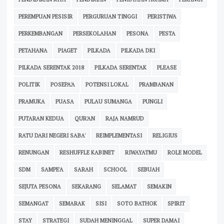
PEREMPUAN PESISIR
PERGURUAN TINGGI
PERISTIWA
PERKEMBANGAN
PERSEKOLAHAN
PESONA
PESTA
PETAHANA
PIAGET
PILKADA
PILKADA DKI
PILKADA SERENTAK 2018
PILKADA SERENTAK
PLEASE
POLITIK
POSEPA'A
POTENSI LOKAL
PRAMBANAN
PRAMUKA
PUASA
PULAU SUMANGA
PUNGLI
PUTARAN KEDUA
QUR'AN
RAJA NAMRUD
RATU DARI NEGERI SABA'
REIMPLEMENTASI
RELIGIUS
RENUNGAN
RESHUFFLE KABINET
RIWAYATMU
ROLE MODEL
SDM
SAMPE'A
SARAH
SCHOOL
SEBUAH
SEJUTA PESONA
SEKARANG
SELAMAT
SEMAKIN
SEMANGAT
SEMARAK
SISI
SOTO BATHOK
SPIRIT
STAY
STRATEGI
SUDAH MENINGGAL
SUPER DAMAI