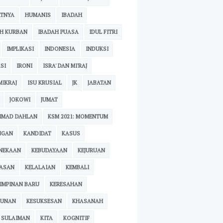
ATNYA
HUMANIS
IBADAH
H KURBAN
IBADAH PUASA
IDUL FITRI
IMPLIKASI
INDONESIA
INDUKSI
SI
IRONI
ISRA' DAN MI'RAJ
MIKRAJ
ISU KRUSIAL
JK
JABATAN
JOKOWI
JUMAT
HMAD DAHLAN
KSM 2021: MOMENTUM
NGAN
KANDIDAT
KASUS
NEKAAN
KEBUDAYAAN
KEJURUAN
RASAN
KELALAIAN
KEMBALI
IMPINAN BARU
KERESAHAN
KUNAN
KESUKSESAN
KHASANAH
 SULAIMAN
KITA
KOGNITIF