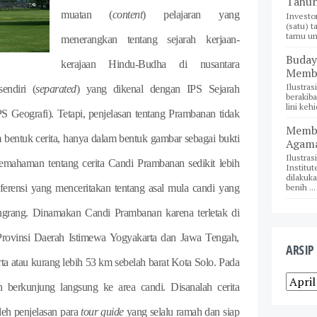
Tahun
muatan (
content
) pelajaran yang
Investo
(satu) t
tamu und
menerangkan tentang sejarah kerjaan-
Buday
kerajaan Hindu-Budha di nusantara
Memba
Ilustra
endiri (
separated
) yang dikenal dengan IPS Sejarah
berakiba
lini keh
S Geografi). Tetapi, penjelasan tentang Prambanan tidak
Membe
am bentuk cerita, hanya dalam bentuk gambar sebagai bukti
Agama
Ilustras
emahaman tentang cerita Candi Prambanan sedikit lebih
Institut
dilakuk
benih ...
ferensi yang menceritakan tentang asal mula candi yang
Jongrang. Dinamakan Candi Prambanan karena terletak di
 Provinsi Daerah Istimewa Yogyakarta dan Jawa Tengah,
ARSIP
ta atau kurang lebih 53 km sebelah barat Kota Solo. Pada
 berkunjung langsung ke area candi. Disanalah cerita
leh penjelasan para
tour
guide
yang selalu ramah dan siap