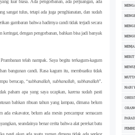
s yang luar biasa. Ada pengorbanan, ada perjuangan, ada
MENGA
ng sangat tulus, tetapi ada juga penghianatan, dan sudah
MENG
ikan gambaran bahwa hadirnya candi tidak terjadi secara
MENG
san keringat, dengan pengorbanan, bahkan bisa jadi banyak
MENG
MENJA
MERIT
 Prambanan telah nampak. Saya begitu terkagum-kagum
MEWU
gahan bangunan candi. Rasa kagum itu, membuatku tidak
MUTT
ampu berucap, “
subhanallah, subhanallah, subhanallah
”.
NABI 
dak paham apa yang saya ucapkan, karena sudah pasti
OBESI
atusan bahkan ribuan tahun yang lampau, dimana belum
ORAN
lum ada eskavator, belum ada mesin pencampur semacam
PARAD
angkan, seandainya benar cerita bahwa alat perekat batu
PEMB
ka pasti akan ada suatu zaman dimana tidak ada seekor