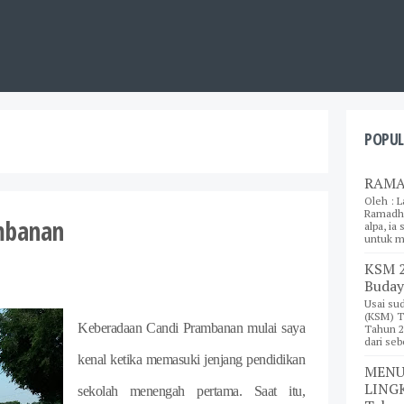
POPUL
RAMA
Oleh : L
Ramadha
mbanan
alpa, ia
untuk m
KSM 2
Buday
Usai su
(KSM) T
Keberadaan Candi Prambanan mulai saya
Tahun 2
dari sebe
kenal ketika memasuki jenjang pendidikan
MENU
LINGK
sekolah menengah pertama. Saat itu,