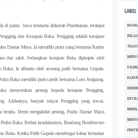
LABEL
la di pulau
Jawa terutama didaerah Prambanan, terdapat
MADR
BELAJ
 Pengging dan Kerajaan Baka. Pengging adalah kerajaan
TRADI
rabu Damar Maya. Ia memiliki putra yang bernama Raden
MENY
 dan sakti. Sedangkan kerajaan Baka dipimpin oleh
DILEM
 Baka. Ia dibantu oleh seorang patih bernama Gupala.
KABUP
 Prabu Baka memiliki putri cantik bernama Loro Jongrang.
KEMEN
aka menyerukan perang kepada kerajaan Pengging.
KETIK
ing. Akibatnya, banyak rakyat Pengging yang tewas,
MEMIL
arta benda. Demi mengakhiri perang, Prabu Damar Maya
MENY
 Prabu Baka. Berkat kesaktiannya, Bandung Bondowoso
PENTI
u Baka. Ketika Patih Gupala mendengar kabar kematian