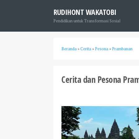
RUDIHONT WAKATOBI
Pendidikan untuk Transformasi Sosial
Beranda
»
Cerita
»
Pesona
»
Prambanan
Cerita dan Pesona Pra