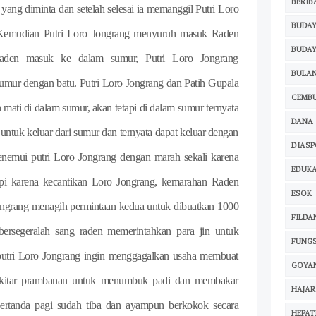
BERIB
ng diminta dan setelah selesai ia memanggil Putri Loro
BUDAY
. Kemudian Putri Loro Jongrang menyuruh masuk Raden
BUDAY
aden masuk ke dalam sumur, Putri Loro Jongrang
BULAN
mur dengan batu. Putri Loro Jongrang dan Patih Gupala
CEMB
ti di dalam sumur, akan tetapi di dalam sumur ternyata
DANA
ntuk keluar dari sumur dan ternyata dapat keluar dengan
DIAS
emui putri Loro Jongrang dengan marah sekali karena
EDUKA
api karena kecantikan Loro Jongrang, kemarahan Raden
ESOK
ngrang menagih permintaan kedua untuk dibuatkan 1000
FILDA
ersegeralah sang raden memerintahkan para jin untuk
FUNGS
 putri Loro Jongrang ingin menggagalkan usaha membuat
GOYA
isekitar prambanan untuk menumbuk padi dan membakar
HAJAR
 pertanda pagi sudah tiba dan ayampun berkokok secara
HEPAT