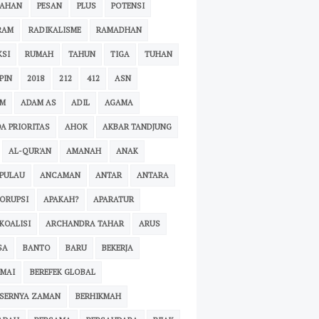
BAHAN
PESAN
PLUS
POTENSI
RAM
RADIKALISME
RAMADHAN
KSI
RUMAH
TAHUN
TIGA
TUHAN
PIN
2018
212
412
ASN
YM
ADAM AS
ADIL
AGAMA
A PRIORITAS
AHOK
AKBAR TANDJUNG
AL-QUR'AN
AMANAH
ANAK
PULAU
ANCAMAN
ANTAR
ANTARA
ORUPSI
APAKAH?
APARATUR
KOALISI
ARCHANDRA TAHAR
ARUS
SA
BANTO
BARU
BEKERJA
MAI
BEREFEK GLOBAL
ESERNYA ZAMAN
BERHIKMAH