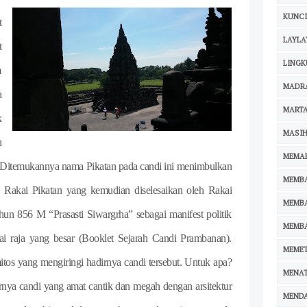
KUNCI
t
LAYLA
t
LING
m
MADR
a
MARTA
k
MASIH
h
MEMA
X. Ditemukannya nama Pikatan pada candi ini menimbulkan
MEMB
 Rakai Pikatan yang kemudian diselesaikan oleh Rakai
MEMB
ahun 856 M “Prasasti Siwargrha” sebagai manifest politik
MEMB
 raja yang besar (Booklet Sejarah Candi Prambanan).
MEMET
itos yang mengiringi hadirnya candi tersebut. Untuk apa?
MENA
nya candi yang amat cantik dan megah dengan arsitektur
MEND