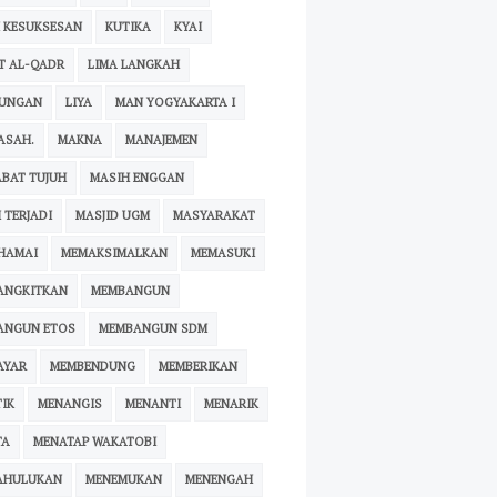
 KESUKSESAN
KUTIKA
KYAI
T AL-QADR
LIMA LANGKAH
KUNGAN
LIYA
MAN YOGYAKARTA I
ASAH.
MAKNA
MANAJEMEN
BAT TUJUH
MASIH ENGGAN
 TERJADI
MASJID UGM
MASYARAKAT
HAMAI
MEMAKSIMALKAN
MEMASUKI
ANGKITKAN
MEMBANGUN
ANGUN ETOS
MEMBANGUN SDM
AYAR
MEMBENDUNG
MEMBERIKAN
IK
MENANGIS
MENANTI
MENARIK
TA
MENATAP WAKATOBI
AHULUKAN
MENEMUKAN
MENENGAH