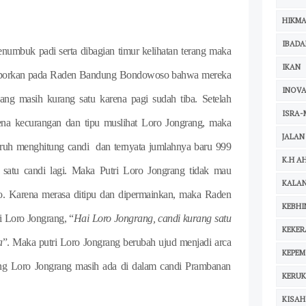
HIKM
IBADA
mbuk padi serta dibagian timur kelihatan terang maka
IKAN
melaporkan pada Raden Bandung Bondowoso bahwa mereka
INOVA
ang masih kurang satu karena pagi sudah tiba. Setelah
ISRA-
ena kecurangan dan tipu muslihat Loro Jongrang, maka
JALAN
uruh menghitung candi
dan ternyata jumlahnya baru 999
K.H A
l satu candi lagi. Maka Putri Loro Jongrang tidak mau
KALA
. Karena merasa ditipu dan dipermainkan, maka Raden
KEBHI
 Loro Jongrang, “
Hai Loro Jongrang, candi kurang satu
KEKE
a
”. Maka putri Loro Jongrang berubah ujud menjadi arca
KEPEM
ung Loro Jongrang masih ada di dalam candi Prambanan
KERU
KISAH