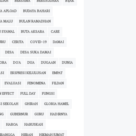
ADAH
BERSAMA
BERSAUDARA
BIJAK
A APLOAD
BUDAYA BAHARI
A MALU
BULAN RAMADHAN
 SYAWAL
BUTA AKSARA
CARE
URU
CERITA
COVID-19
DAMAI
DESA
DESA SUKA DAMAI
PORA
DO'A
DUA
DUGAAN
DUNIA
SI
EKSPRESI KELULUSAN
EMPAT
EVALUASI
FENOMENA
FILDAN
N EFFECT
FULL DAY
FUNGSI
I SEKOLAH
GHIRAH
GLORIA HAMEL
NG
GUBERNUR
GURU
HADIRNYA
HAROA
HARUSKAH
IRANGGA
HIJRAH
HIKMAH JUM'AT