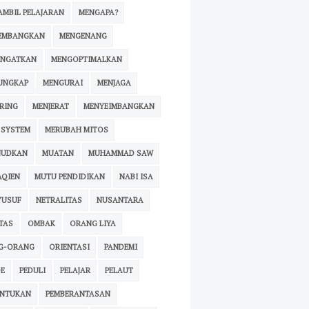
MBIL PELAJARAN
MENGAPA?
EMBANGKAN
MENGENANG
INGATKAN
MENGOPTIMALKAN
UNGKAP
MENGURAI
MENJAGA
RING
MENJERAT
MENYEIMBANGKAN
 SYSTEM
MERUBAH MITOS
JUDKAN
MUATAN
MUHAMMAD SAW
AQIEN
MUTU PENDIDIKAN
NABI ISA
YUSUF
NETRALITAS
NUSANTARA
TAS
OMBAK
ORANG LIYA
G-ORANG
ORIENTASI
PANDEMI
E
PEDULI
PELAJAR
PELAUT
ENTUKAN
PEMBERANTASAN