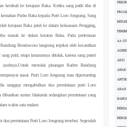
PERU
dan kembali ke kerajaan Baka. Ketika sang patih tiba di
PROG
r kematian Prabu Baka kepada Putri Loro Jongrang. Sang
REFLE
telah kerajaan Baka jatuh ke dalam kekuasaan Pengging,
PEMIM
bu masuk ke dalam keraton Baka. Pada pertemuan
AA G
 Bandung Bondowoso langsung terpikat oleh kecantikan
AGEND
 sang putri, tetapi lamarannya ditolak, karena sang puteri
AKSI
 ayahnya.Untuk menolak pinangan Raden Bandung
ANAK 
mpunyai siasat. Putri Loro Jongrang mau dipersunting
ANTIK
ia sanggup mengabulkan dua permintaan putri Loro
ARAH 
ta dibuatkan sumur Jalatunda sedangkan permintaan yang
BANG
dalam waktu satu malam.
BERDA
BERG
a permintaan Putri Loro Jongrang tersebut. Segeralah