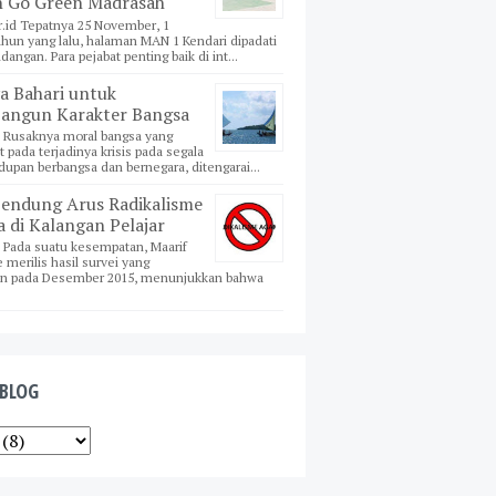
 Go Green Madrasah
r.id Tepatnya 25 November, 1
ahun yang lalu, halaman MAN 1 Kendari dipadati
angan. Para pejabat penting baik di int...
a Bahari untuk
ngun Karakter Bangsa
si Rusaknya moral bangsa yang
t pada terjadinya krisis pada segala
idupan berbangsa dan bernegara, ditengarai...
ndung Arus Radikalisme
 di Kalangan Pelajar
i Pada suatu kesempatan, Maarif
e merilis hasil survei yang
an pada Desember 2015, menunjukkan bahwa
 BLOG