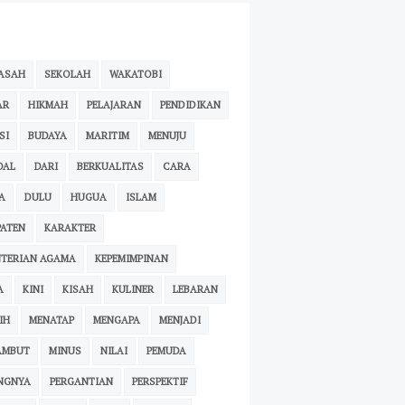
ASAH
SEKOLAH
WAKATOBI
AR
HIKMAH
PELAJARAN
PENDIDIKAN
SI
BUDAYA
MARITIM
MENUJU
OAL
DARI
BERKUALITAS
CARA
A
DULU
HUGUA
ISLAM
ATEN
KARAKTER
TERIAN AGAMA
KEPEMIMPINAN
A
KINI
KISAH
KULINER
LEBARAN
IH
MENATAP
MENGAPA
MENJADI
AMBUT
MINUS
NILAI
PEMUDA
NGNYA
PERGANTIAN
PERSPEKTIF