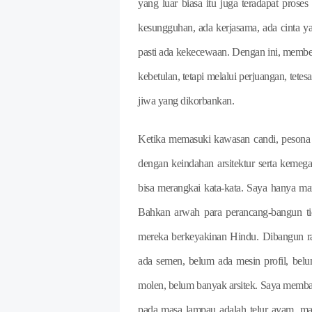
yang luar biasa itu juga teradapat prose
kesungguhan, ada kerjasama, ada cinta ya
pasti ada kekecewaan. Dengan ini, member
kebetulan, tetapi melalui perjuangan, tete
jiwa yang dikorbankan.
Ketika memasuki kawasan candi, pesona
dengan keindahan arsitektur serta keme
bisa merangkai kata-kata. Saya hanya m
Bahkan arwah para perancang-bangun ti
mereka berkeyakinan Hindu. Dibangun r
ada semen, belum ada mesin profil, be
molen, belum banyak arsitek. Saya membay
pada masa lampau adalah telur ayam, ma