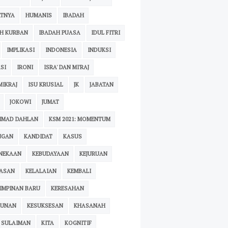
ATNYA
HUMANIS
IBADAH
H KURBAN
IBADAH PUASA
IDUL FITRI
IMPLIKASI
INDONESIA
INDUKSI
SI
IRONI
ISRA' DAN MI'RAJ
MIKRAJ
ISU KRUSIAL
JK
JABATAN
JOKOWI
JUMAT
HMAD DAHLAN
KSM 2021: MOMENTUM
NGAN
KANDIDAT
KASUS
NEKAAN
KEBUDAYAAN
KEJURUAN
RASAN
KELALAIAN
KEMBALI
IMPINAN BARU
KERESAHAN
KUNAN
KESUKSESAN
KHASANAH
 SULAIMAN
KITA
KOGNITIF