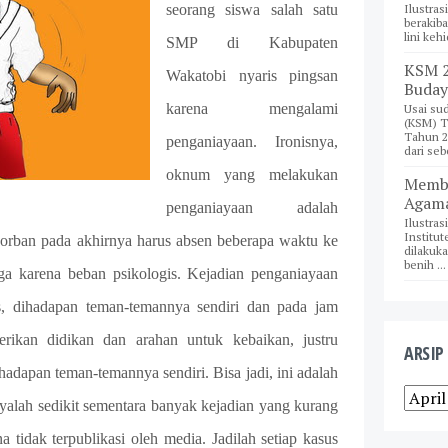
Ilustra
seorang siswa salah satu
berakiba
lini keh
SMP di Kabupaten
KSM 2
Wakatobi nyaris pingsan
Buday
karena mengalami
Usai su
(KSM) T
Tahun 2
penganiayaan. Ironisnya,
dari sebe
oknum yang melakukan
Membe
Agama
penganiayaan adalah
Ilustras
Institut
korban pada akhirnya harus absen beberapa waktu ke
dilakuk
benih ...
juga karena beban psikologis. Kejadian penganiayaan
as, dihadapan teman-temannya sendiri dan pada jam
ikan didikan dan arahan untuk kebaikan, justru
ARSIP
dapan teman-temannya sendiri. Bisa jadi, ini adalah
alah sedikit sementara banyak kejadian yang kurang
a tidak terpublikasi oleh media. Jadilah setiap kasus