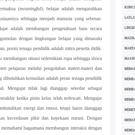
KUNCI
bermakna (
meaningful
); belajar adalah mengarahkan
LAYLA
usiaannya sehingga menjadi manusia yang sebenar-
LING
lajar adalah membangun pengetahuan baru secara
MADR
ergumulan dengan lingkungan belajar yang dimasuki
n, posisi tenaga pendidik adalah mitra peserta didik.
MARTA
au membangun situasi sedemikian rupa sehingga siswa
MASIH
eri pelajaran melalui pengolahan materi-materi dan
MEMA
ang dibutuhkan kemudian adalah peran tenaga pendidik
MEMB
al. Mengajar tidak lagi dianggap sekedar sebagai
MEMB
erakhir ketika pintu kelas telah terlewati. Mengajar
MEMB
mbutuhkan energi dan emosi, tetapi harus dianggap
MEMET
an kecerdasan pikir dan kepekaan nurani. Dengan
MENA
pat memahami bagaimana membangun interaksi dengan
MEND