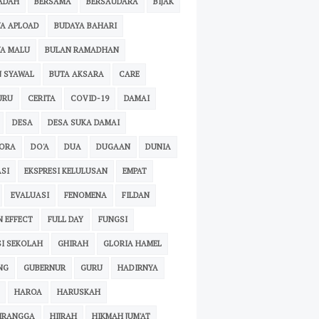
ADAH
BERSAMA
BERSAUDARA
BIJAK
A APLOAD
BUDAYA BAHARI
A MALU
BULAN RAMADHAN
 SYAWAL
BUTA AKSARA
CARE
URU
CERITA
COVID-19
DAMAI
DESA
DESA SUKA DAMAI
PORA
DO'A
DUA
DUGAAN
DUNIA
SI
EKSPRESI KELULUSAN
EMPAT
EVALUASI
FENOMENA
FILDAN
N EFFECT
FULL DAY
FUNGSI
I SEKOLAH
GHIRAH
GLORIA HAMEL
NG
GUBERNUR
GURU
HADIRNYA
HAROA
HARUSKAH
IRANGGA
HIJRAH
HIKMAH JUM'AT