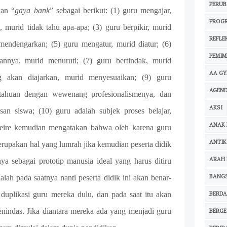
PERU
kan “
gaya bank
” sebagai berikut: (1) guru mengajar,
PROG
, murid tidak tahu apa-apa; (3) guru berpikir, murid
REFLE
 mendengarkan; (5) guru mengatur, murid diatur; (6)
PEMIM
nnya, murid menuruti; (7) guru bertindak, murid
AA G
 akan diajarkan, murid menyesuaikan; (9) guru
AGEND
ahuan dengan wewenang profesionalismenya, dan
AKSI
n siswa; (10) guru adalah subjek proses belajar,
ANAK 
reire kemudian mengatakan bahwa oleh karena guru
ANTIK
rupakan hal yang lumrah jika kemudian peserta didik
ARAH 
nya sebagai prototip manusia ideal yang harus ditiru
BANG
alah pada saatnya nanti peserta didik ini akan benar-
BERDA
 duplikasi guru mereka dulu, dan pada saat itu akan
enindas. Jika diantara mereka ada yang menjadi guru
BERG