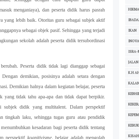
HIKM
masuk menganiaya), dan peserta didik harus pasrah
yang lebih baik. Otoritas guru sebagai subjek aktif
IBADA
ianggapnya sebagai objek pasif. Sehingga yang terjadi
IKAN
ngkungan sekolah adalah peserta didik tersubordinasi
INOVA
ISRA-
JALAN
 berubah. Peserta didik tidak lagi dianggap sebagai
K.H A
if. Dengan demikian, posisinya adalah setara dengan
KALA
nasi. Demikian halnya dalam kegiatan belajar, peserta
KEBHI
ek yang tidak tahu apa-apa dan tidak dapat berpikir.
KEKE
i subjek didik yang multitalent. Dalam perspektif
KEPEM
an tingkah laku, sehingga tugas guru atau pendidik
KERU
t menumbuhkan kesadaran bagi peserta didik tentang
KISAH
am perspektif
kognitivisme
, belajar adalah mengolah