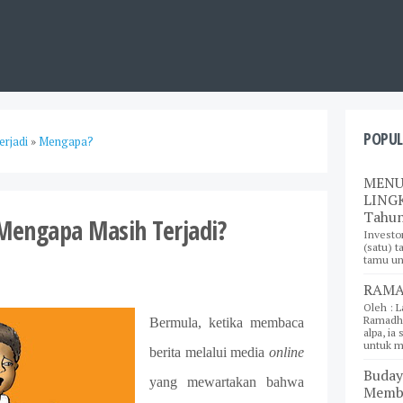
POPUL
erjadi
»
Mengapa?
MENU
LINGK
Tahun
 Mengapa Masih Terjadi?
Investo
(satu) t
tamu und
RAMA
Oleh : L
Ramadha
Bermula, ketika membaca
alpa, ia
untuk m
berita melalui media
online
Buday
yang mewartakan bahwa
Memba