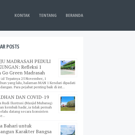
KONTAK
TENTANG
BERANDA
AR POSTS
JU MADRASAH PEDULI
UNGAN: Refleksi 1
 Go Green Madrasah
r.id Tepatnya 25 November, 1
ahun yang lalu, halaman MAN 1 Kendari dipadati
angan. Para pejabat penting baik di int...
DHAN DAN COVID-19
a Rudi Ilustrasi (Masjid Mubaraq)
n kembali hadir, ia tidak pernah
 selalu datang secara konsisten
e...
a Bahari untuk
ngun Karakter Bangsa