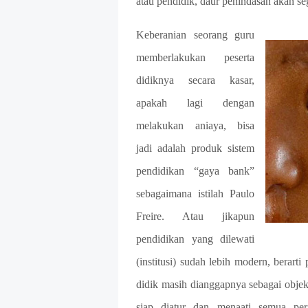
atau pendidik, daur penindasan akan se
Keberanian seorang guru
memberlakukan peserta
didiknya secara kasar,
apakah lagi dengan
melakukan aniaya, bisa
jadi adalah produk sistem
pendidikan “gaya bank”
sebagaimana istilah Paulo
Freire. Atau jikapun
pendidikan yang dilewati
(institusi) sudah lebih modern, berart
didik masih dianggapnya sebagai objek 
siap diatur dan menaati semua per