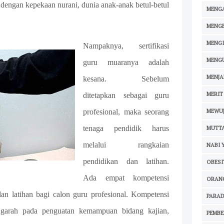
 dengan kepekaan nurani, dunia anak-anak betul-betul
MENGA
MENG
MENG
Nampaknya, sertifikasi
MENG
guru muaranya adalah
MENJA
kesana. Sebelum
MERIT
ditetapkan sebagai guru
MEWU
profesional, maka seorang
tenaga pendidik harus
MUTT
melalui rangkaian
NABI 
pendidikan dan latihan.
OBESI
Ada empat kompetensi
ORAN
n latihan bagi calon guru profesional. Kompetensi
PARAD
ngarah pada penguatan kemampuan bidang kajian,
PEMB