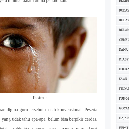
gera dimulai dalam dunia pendidikan.
BERIB
BUDAY
BUDAY
BULAN
CEMB
DANA
DIAS
EDUKA
ESOK
FILDA
Ilustrasi
FUNGS
GOYA
i paradigma guru tersebut masih konvensional. Peserta
HAJAR
yang tidak tahu apa-apa, belum bisa berpikir cerdas,
HEPAT
intah, sehingga dengan cara apapun guru dapat