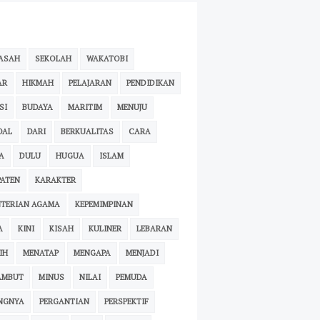
ASAH
SEKOLAH
WAKATOBI
AR
HIKMAH
PELAJARAN
PENDIDIKAN
SI
BUDAYA
MARITIM
MENUJU
OAL
DARI
BERKUALITAS
CARA
A
DULU
HUGUA
ISLAM
ATEN
KARAKTER
TERIAN AGAMA
KEPEMIMPINAN
A
KINI
KISAH
KULINER
LEBARAN
IH
MENATAP
MENGAPA
MENJADI
AMBUT
MINUS
NILAI
PEMUDA
NGNYA
PERGANTIAN
PERSPEKTIF