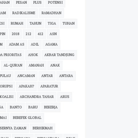
BAHAN
PESAN
PLUS
POTENSI
RAM
RADIKALISME
RAMADHAN
KSI
RUMAH
TAHUN
TIGA
TUHAN
PIN
2018
212
412
ASN
YM
ADAM AS
ADIL
AGAMA
A PRIORITAS
AHOK
AKBAR TANDJUNG
AL-QUR'AN
AMANAH
ANAK
PULAU
ANCAMAN
ANTAR
ANTARA
ORUPSI
APAKAH?
APARATUR
KOALISI
ARCHANDRA TAHAR
ARUS
SA
BANTO
BARU
BEKERJA
MAI
BEREFEK GLOBAL
ESERNYA ZAMAN
BERHIKMAH