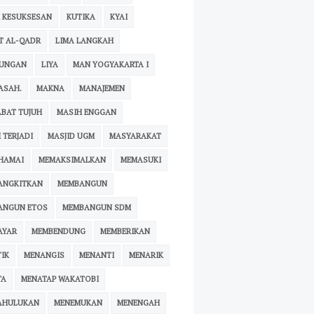
 KESUKSESAN
KUTIKA
KYAI
T AL-QADR
LIMA LANGKAH
KUNGAN
LIYA
MAN YOGYAKARTA I
ASAH.
MAKNA
MANAJEMEN
BAT TUJUH
MASIH ENGGAN
 TERJADI
MASJID UGM
MASYARAKAT
HAMAI
MEMAKSIMALKAN
MEMASUKI
ANGKITKAN
MEMBANGUN
ANGUN ETOS
MEMBANGUN SDM
AYAR
MEMBENDUNG
MEMBERIKAN
IK
MENANGIS
MENANTI
MENARIK
TA
MENATAP WAKATOBI
AHULUKAN
MENEMUKAN
MENENGAH