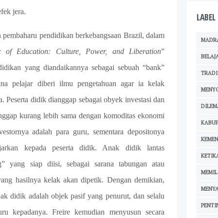
fek jera.
LABEL
dan pembaharu pendidikan berkebangsaan Brazil, dalam
MADR
c of Education: Culture, Power, and Liberation
”
BELAJ
ndidikan yang diandaikannya sebagai sebuah “bank”
TRADI
na pelajar diberi ilmu pengetahuan agar ia kelak
MENY
. Peserta didik dianggap sebagai obyek investasi dan
DILEM
anggap kurang lebih sama dengan komoditas ekonomi
KABUP
vestornya adalah para guru, sementara depositonya
KEMEN
arkan kepada peserta didik. Anak didik lantas
KETIK
g” yang siap diisi, sebagai sarana tabungan atau
MEMIL
ng hasilnya kelak akan dipetik. Dengan demikian,
MENY
ak didik adalah objek pasif yang penurut, dan selalu
PENTI
uru kepadanya. Freire kemudian menyusun secara