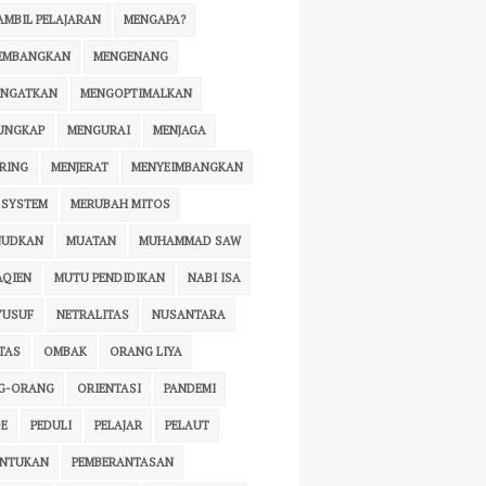
MBIL PELAJARAN
MENGAPA?
EMBANGKAN
MENGENANG
INGATKAN
MENGOPTIMALKAN
UNGKAP
MENGURAI
MENJAGA
RING
MENJERAT
MENYEIMBANGKAN
 SYSTEM
MERUBAH MITOS
JUDKAN
MUATAN
MUHAMMAD SAW
AQIEN
MUTU PENDIDIKAN
NABI ISA
YUSUF
NETRALITAS
NUSANTARA
TAS
OMBAK
ORANG LIYA
G-ORANG
ORIENTASI
PANDEMI
E
PEDULI
PELAJAR
PELAUT
ENTUKAN
PEMBERANTASAN