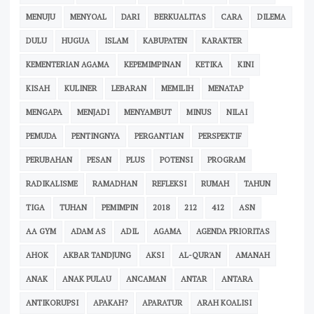
MENUJU
MENYOAL
DARI
BERKUALITAS
CARA
DILEMA
DULU
HUGUA
ISLAM
KABUPATEN
KARAKTER
KEMENTERIAN AGAMA
KEPEMIMPINAN
KETIKA
KINI
KISAH
KULINER
LEBARAN
MEMILIH
MENATAP
MENGAPA
MENJADI
MENYAMBUT
MINUS
NILAI
PEMUDA
PENTINGNYA
PERGANTIAN
PERSPEKTIF
PERUBAHAN
PESAN
PLUS
POTENSI
PROGRAM
RADIKALISME
RAMADHAN
REFLEKSI
RUMAH
TAHUN
TIGA
TUHAN
PEMIMPIN
2018
212
412
ASN
AA GYM
ADAM AS
ADIL
AGAMA
AGENDA PRIORITAS
AHOK
AKBAR TANDJUNG
AKSI
AL-QUR'AN
AMANAH
ANAK
ANAK PULAU
ANCAMAN
ANTAR
ANTARA
ANTIKORUPSI
APAKAH?
APARATUR
ARAH KOALISI