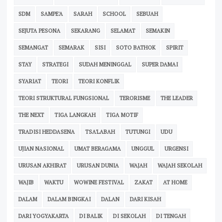
SDM
SAMPE'A
SARAH
SCHOOL
SEBUAH
SEJUTA PESONA
SEKARANG
SELAMAT
SEMAKIN
SEMANGAT
SEMARAK
SISI
SOTO BATHOK
SPIRIT
STAY
STRATEGI
SUDAH MENINGGAL
SUPER DAMAI
SYARIAT
TEORI
TEORI KONFLIK
TEORI STRUKTURAL FUNGSIONAL
TERORISME
THE LEADER
THE NEXT
TIGA LANGKAH
TIGA MOTIF
TRADISI HEDDASENA
TSA'LABAH
TUTUNGI
UDU
UJIAN NASIONAL
UMAT BERAGAMA
UNGGUL
URGENSI
URUSAN AKHIRAT
URUSAN DUNIA
WAJAH
WAJAH SEKOLAH
WAJIB
WAKTU
WOWINE FESTIVAL
ZAKAT
AT HOME
DALAM
DALAM BINGKAI
DALAN
DARI KISAH
DARI YOGYAKARTA
DI BALIK
DI SEKOLAH
DI TENGAH