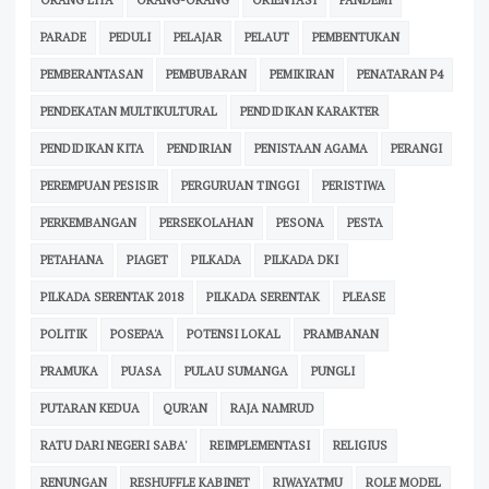
PARADE
PEDULI
PELAJAR
PELAUT
PEMBENTUKAN
PEMBERANTASAN
PEMBUBARAN
PEMIKIRAN
PENATARAN P4
PENDEKATAN MULTIKULTURAL
PENDIDIKAN KARAKTER
PENDIDIKAN KITA
PENDIRIAN
PENISTAAN AGAMA
PERANGI
PEREMPUAN PESISIR
PERGURUAN TINGGI
PERISTIWA
PERKEMBANGAN
PERSEKOLAHAN
PESONA
PESTA
PETAHANA
PIAGET
PILKADA
PILKADA DKI
PILKADA SERENTAK 2018
PILKADA SERENTAK
PLEASE
POLITIK
POSEPA'A
POTENSI LOKAL
PRAMBANAN
PRAMUKA
PUASA
PULAU SUMANGA
PUNGLI
PUTARAN KEDUA
QUR'AN
RAJA NAMRUD
RATU DARI NEGERI SABA'
REIMPLEMENTASI
RELIGIUS
RENUNGAN
RESHUFFLE KABINET
RIWAYATMU
ROLE MODEL