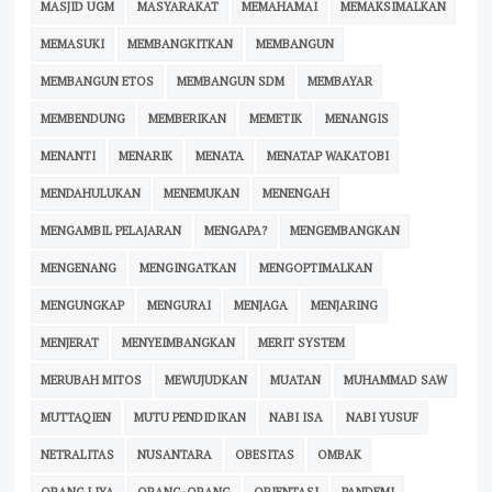
MASJID UGM
MASYARAKAT
MEMAHAMAI
MEMAKSIMALKAN
MEMASUKI
MEMBANGKITKAN
MEMBANGUN
MEMBANGUN ETOS
MEMBANGUN SDM
MEMBAYAR
MEMBENDUNG
MEMBERIKAN
MEMETIK
MENANGIS
MENANTI
MENARIK
MENATA
MENATAP WAKATOBI
MENDAHULUKAN
MENEMUKAN
MENENGAH
MENGAMBIL PELAJARAN
MENGAPA?
MENGEMBANGKAN
MENGENANG
MENGINGATKAN
MENGOPTIMALKAN
MENGUNGKAP
MENGURAI
MENJAGA
MENJARING
MENJERAT
MENYEIMBANGKAN
MERIT SYSTEM
MERUBAH MITOS
MEWUJUDKAN
MUATAN
MUHAMMAD SAW
MUTTAQIEN
MUTU PENDIDIKAN
NABI ISA
NABI YUSUF
NETRALITAS
NUSANTARA
OBESITAS
OMBAK
ORANG LIYA
ORANG-ORANG
ORIENTASI
PANDEMI