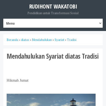
RUDIHONT WAKATOBI
Pendidikan untuk Transformasi Sosial
Beranda
»
diatas
»
Mendahulukan
»
Syariat
»
Tradisi
Mendahulukan Syariat diatas Tradisi
Hikmah Jumat