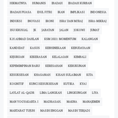
HIKMATNYA
HUMANIS
IBADAH
IBADAH KURBAN
IBADAH PUASA
IDUL FITRI
IKAN
IMPLIKASI
INDONESIA
INDUKSI
INOVASI
IRONI
ISRA' DAN MI'RAJ
ISRA-MIKRAJ
ISU KRUSIAL
JK
JABATAN
JALAN
JOKOWI
JUMAT
K.H AHMAD DAHLAN
KSM 2021: MOMENTUM
KALANGAN
KANDIDAT
KASUS
KEBHINEKAAN
KEBUDAYAAN
KEJURUAN
KEKERASAN
KELALAIAN
KEMBALI
KEPEMIMPINAN BARU
KERESAHAN
KERUKUNAN
KESUKSESAN
KHASANAH
KISAH SULAIMAN
KITA
KOGNITIF
KUNCI KESUKSESAN
KUTIKA
KYAI
LAYLAT AL-QADR
LIMA LANGKAH
LINGKUNGAN
LIYA
MAN YOGYAKARTA I
MADRASAH.
MAKNA
MANAJEMEN
MARTABAT TUJUH
MASIH ENGGAN
MASIH TERJADI