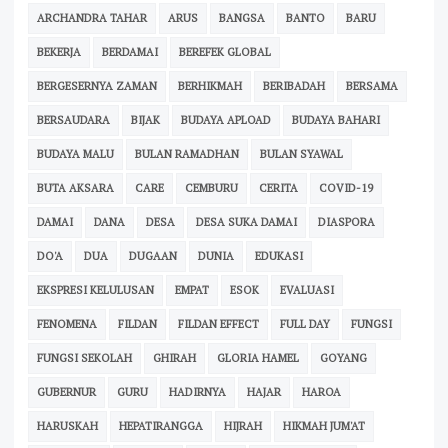
ARCHANDRA TAHAR
ARUS
BANGSA
BANTO
BARU
BEKERJA
BERDAMAI
BEREFEK GLOBAL
BERGESERNYA ZAMAN
BERHIKMAH
BERIBADAH
BERSAMA
BERSAUDARA
BIJAK
BUDAYA APLOAD
BUDAYA BAHARI
BUDAYA MALU
BULAN RAMADHAN
BULAN SYAWAL
BUTA AKSARA
CARE
CEMBURU
CERITA
COVID-19
DAMAI
DANA
DESA
DESA SUKA DAMAI
DIASPORA
DO'A
DUA
DUGAAN
DUNIA
EDUKASI
EKSPRESI KELULUSAN
EMPAT
ESOK
EVALUASI
FENOMENA
FILDAN
FILDAN EFFECT
FULL DAY
FUNGSI
FUNGSI SEKOLAH
GHIRAH
GLORIA HAMEL
GOYANG
GUBERNUR
GURU
HADIRNYA
HAJAR
HAROA
HARUSKAH
HEPATIRANGGA
HIJRAH
HIKMAH JUM'AT